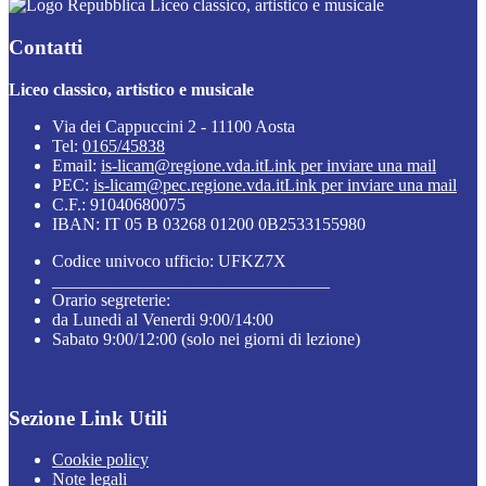
Liceo classico, artistico e musicale
Contatti
Liceo classico, artistico e musicale
Via dei Cappuccini 2 - 11100 Aosta
Tel:
0165/45838
Email:
is-licam@regione.vda.it
Link per inviare una mail
PEC:
is-licam@pec.regione.vda.it
Link per inviare una mail
C.F.: 91040680075
IBAN: IT 05 B 03268 01200 0B2533155980
Codice univoco ufficio: UFKZ7X
________________________________
Orario segreterie:
da Lunedi al Venerdi 9:00/14:00
Sabato 9:00/12:00 (solo nei giorni di lezione)
Sezione Link Utili
Cookie policy
Note legali