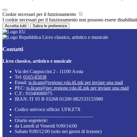
Cookie necessari per il funzionamento
I cookie necessari per il funzionamento non possono essere disabilitati.
Accetta tutti
Salva le preferenze
Liceo classico, artistico e musicale
Contatti
Liceo classico, artistico e musicale
Via dei Cappuccini 2 - 11100 Aosta
Tel:
0165/45838
Email:
is-licam@regione.vda.it
Link per inviare una mail
PEC:
is-licam@pec.regione.vda.it
Link per inviare una mail
C.F.: 91040680075
IBAN: IT 05 B 03268 01200 0B2533155980
Codice univoco ufficio: UFKZ7X
________________________________
Orario segreterie:
da Lunedi al Venerdi 9:00/14:00
Sabato 9:00/12:00 (solo nei giorni di lezione)