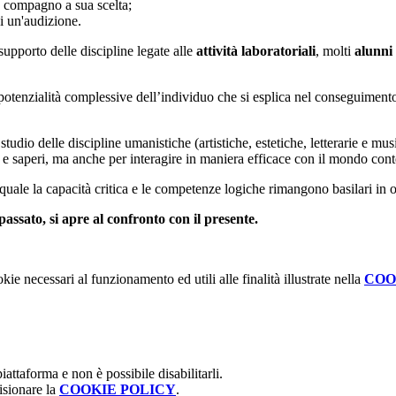
n compagno a sua scelta;
i un'audizione.
 supporto delle discipline legate alle
attività laboratoriali
, molti
alunni 
potenzialità complessive dell’individuo che si esplica nel conseguiment
studio delle discipline umanistiche (artistiche, estetiche, letterarie e musi
oni e saperi, ma anche per interagire in maniera efficace con il mondo co
quale la capacità critica e le competenze logiche rimangono basilari in ogn
passato, si apre al confronto con il presente.
kie necessari al funzionamento ed utili alle finalità illustrate nella
COO
attaforma e non è possibile disabilitarli.
isionare la
COOKIE POLICY
.