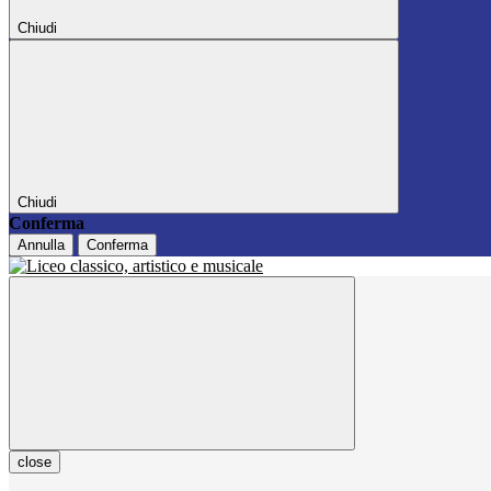
Chiudi
Chiudi
Conferma
Annulla
Conferma
close