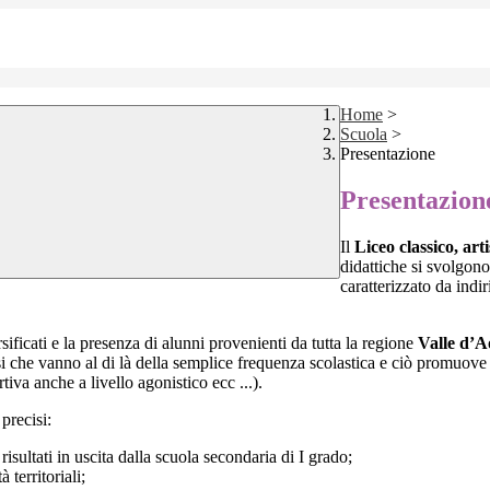
Home
>
Scuola
>
Presentazione
Presentazion
Il
Liceo classico, art
didattiche si svolgono
caratterizzato da indir
icati e la presenza di alunni provenienti da tutta la regione
Valle d’A
si che vanno al di là della semplice frequenza scolastica e ciò promuove d
rtiva anche a livello
agonistico ecc ...).
precisi:
isultati in uscita dalla scuola secondaria di I grado;
territoriali;