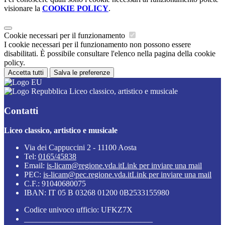
visionare la
COOKIE POLICY
.
Cookie necessari per il funzionamento
I cookie necessari per il funzionamento non possono essere
disabilitati. È possibile consultare l'elenco nella pagina della cookie
policy.
Accetta tutti
Salva le preferenze
Liceo classico, artistico e musicale
Contatti
Liceo classico, artistico e musicale
Via dei Cappuccini 2 - 11100 Aosta
Tel:
0165/45838
Email:
is-licam@regione.vda.it
Link per inviare una mail
PEC:
is-licam@pec.regione.vda.it
Link per inviare una mail
C.F.: 91040680075
IBAN: IT 05 B 03268 01200 0B2533155980
Codice univoco ufficio: UFKZ7X
________________________________