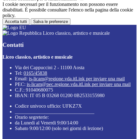
I cookie necessari per il funzionamento non possono essere
disabilitati. È possibile consultare l'elenco nella pagina della cookie
policy.
Accetta tutti
Salva le preferenze
Liceo classico, artistico e musicale
Contatti
Liceo classico, artistico e musicale
Via dei Cappuccini 2 - 11100 Aosta
Tel:
0165/45838
Email:
is-licam@regione.vda.it
Link per inviare una mail
PEC:
is-licam@pec.regione.vda.it
Link per inviare una mail
C.F.: 91040680075
IBAN: IT 05 B 03268 01200 0B2533155980
Codice univoco ufficio: UFKZ7X
________________________________
Orario segreterie:
da Lunedi al Venerdi 9:00/14:00
Sabato 9:00/12:00 (solo nei giorni di lezione)