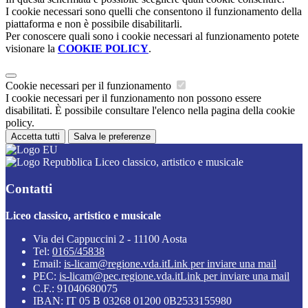
I cookie necessari sono quelli che consentono il funzionamento della
piattaforma e non è possibile disabilitarli.
Per conoscere quali sono i cookie necessari al funzionamento potete
visionare la
COOKIE POLICY
.
Cookie necessari per il funzionamento
I cookie necessari per il funzionamento non possono essere
disabilitati. È possibile consultare l'elenco nella pagina della cookie
policy.
Accetta tutti
Salva le preferenze
Liceo classico, artistico e musicale
Contatti
Liceo classico, artistico e musicale
Via dei Cappuccini 2 - 11100 Aosta
Tel:
0165/45838
Email:
is-licam@regione.vda.it
Link per inviare una mail
PEC:
is-licam@pec.regione.vda.it
Link per inviare una mail
C.F.: 91040680075
IBAN: IT 05 B 03268 01200 0B2533155980