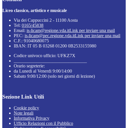
Liceo classico, artistico e musicale
Via dei Cappuccini 2 - 11100 Aosta
Tel:
0165/45838
Email:
is-licam@regione.vda.it
Link per inviare una mail
PEC:
is-licam@pec.regione.vda.it
Link per inviare una mail
C.F.: 91040680075
IBAN: IT 05 B 03268 01200 0B2533155980
Codice univoco ufficio: UFKZ7X
________________________________
Orario segreterie:
da Lunedi al Venerdi 9:00/14:00
Sabato 9:00/12:00 (solo nei giorni di lezione)
Sezione Link Utili
Cookie policy
Note legali
Informativa Privacy
Ufficio Relazioni con il Pubblico