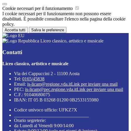
Cookie necessari per il funzionamento
I cookie necessari per il funzionamento non possono essere
disabilitati. È possibile consultare l'elenco nella pagina della cookie
policy.
Accetta tutti
Salva le preferenze
Liceo classico, artistico e musicale
Contatti
Liceo classico, artistico e musicale
Via dei Cappuccini 2 - 11100 Aosta
Tel:
0165/45838
Email:
is-licam@regione.vda.it
Link per inviare una mail
PEC:
is-licam@pec.regione.vda.it
Link per inviare una mail
C.F.: 91040680075
IBAN: IT 05 B 03268 01200 0B2533155980
Codice univoco ufficio: UFKZ7X
________________________________
Orario segreterie:
da Lunedi al Venerdi 9:00/14:00
Sabato 9:00/12:00 (solo nei giorni di lezione)