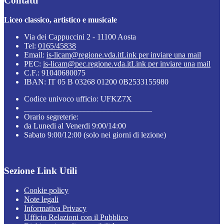
Contatti
Liceo classico, artistico e musicale
Via dei Cappuccini 2 - 11100 Aosta
Tel:
0165/45838
Email:
is-licam@regione.vda.it
Link per inviare una mail
PEC:
is-licam@pec.regione.vda.it
Link per inviare una mail
C.F.: 91040680075
IBAN: IT 05 B 03268 01200 0B2533155980
Codice univoco ufficio: UFKZ7X
________________________________
Orario segreterie:
da Lunedi al Venerdi 9:00/14:00
Sabato 9:00/12:00 (solo nei giorni di lezione)
Sezione Link Utili
Cookie policy
Note legali
Informativa Privacy
Ufficio Relazioni con il Pubblico