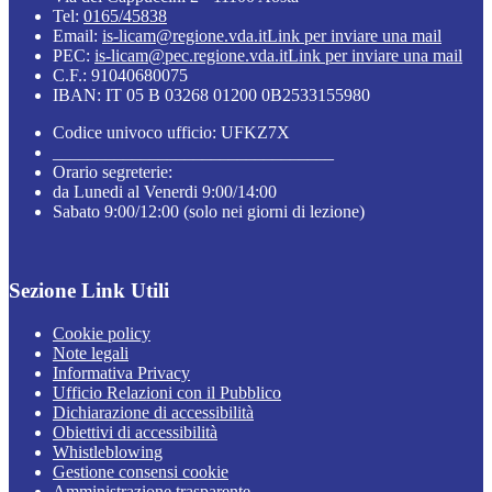
Tel:
0165/45838
Email:
is-licam@regione.vda.it
Link per inviare una mail
PEC:
is-licam@pec.regione.vda.it
Link per inviare una mail
C.F.: 91040680075
IBAN: IT 05 B 03268 01200 0B2533155980
Codice univoco ufficio: UFKZ7X
________________________________
Orario segreterie:
da Lunedi al Venerdi 9:00/14:00
Sabato 9:00/12:00 (solo nei giorni di lezione)
Sezione Link Utili
Cookie policy
Note legali
Informativa Privacy
Ufficio Relazioni con il Pubblico
Dichiarazione di accessibilità
Obiettivi di accessibilità
Whistleblowing
Gestione consensi cookie
Amministrazione trasparente