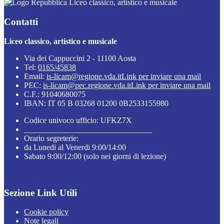
Liceo classico, artistico e musicale
Contatti
Liceo classico, artistico e musicale
Via dei Cappuccini 2 - 11100 Aosta
Tel:
0165/45838
Email:
is-licam@regione.vda.it
Link per inviare una mail
PEC:
is-licam@pec.regione.vda.it
Link per inviare una mail
C.F.: 91040680075
IBAN: IT 05 B 03268 01200 0B2533155980
Codice univoco ufficio: UFKZ7X
________________________________
Orario segreterie:
da Lunedi al Venerdi 9:00/14:00
Sabato 9:00/12:00 (solo nei giorni di lezione)
Sezione Link Utili
Cookie policy
Note legali