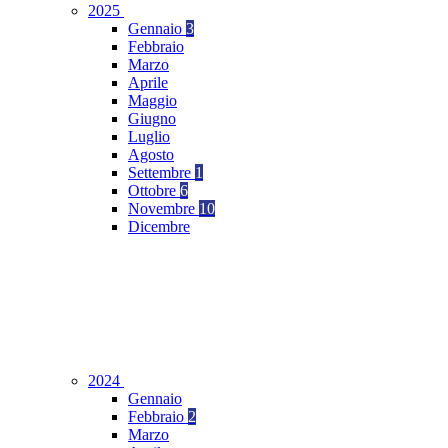
2025
Gennaio
3
Febbraio
Marzo
Aprile
Maggio
Giugno
Luglio
Agosto
Settembre
1
Ottobre
6
Novembre
10
Dicembre
2024
Gennaio
Febbraio
2
Marzo