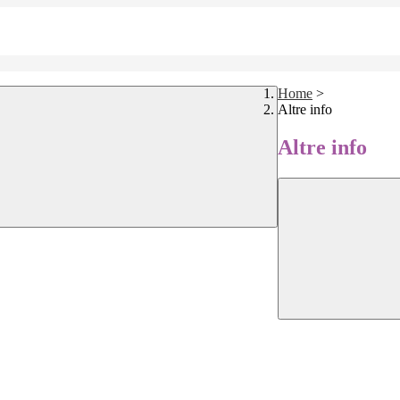
Home
>
Altre info
Altre info