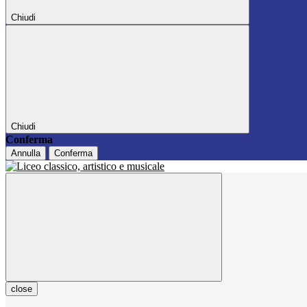
Chiudi
Chiudi
Conferma
Annulla
Conferma
close