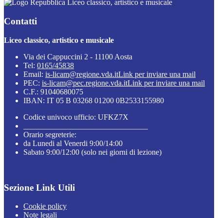
Liceo classico, artistico e musicale
Contatti
Liceo classico, artistico e musicale
Via dei Cappuccini 2 - 11100 Aosta
Tel:
0165/45838
Email:
is-licam@regione.vda.it
Link per inviare una mail
PEC:
is-licam@pec.regione.vda.it
Link per inviare una mail
C.F.: 91040680075
IBAN: IT 05 B 03268 01200 0B2533155980
Codice univoco ufficio: UFKZ7X
________________________________
Orario segreterie:
da Lunedi al Venerdi 9:00/14:00
Sabato 9:00/12:00 (solo nei giorni di lezione)
Sezione Link Utili
Cookie policy
Note legali