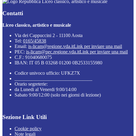
Liceo classico, artistico e musicale
Contatti
Liceo classico, artistico e musicale
Via dei Cappuccini 2 - 11100 Aosta
Tel:
0165/45838
Email:
is-licam@regione.vda.it
Link per inviare una mail
PEC:
is-licam@pec.regione.vda.it
Link per inviare una mail
C.F.: 91040680075
IBAN: IT 05 B 03268 01200 0B2533155980
Codice univoco ufficio: UFKZ7X
________________________________
Orario segreterie:
da Lunedi al Venerdi 9:00/14:00
Sabato 9:00/12:00 (solo nei giorni di lezione)
Sezione Link Utili
Cookie policy
Note legali