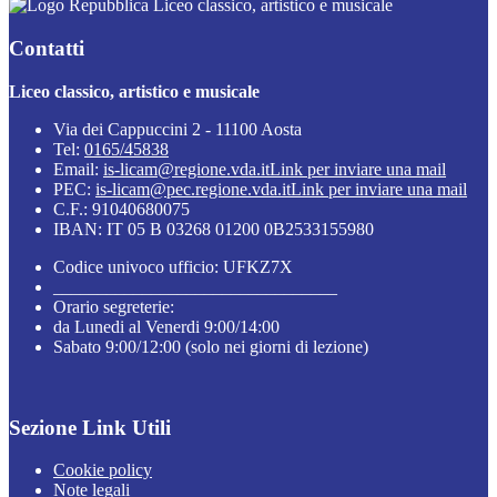
Liceo classico, artistico e musicale
Contatti
Liceo classico, artistico e musicale
Via dei Cappuccini 2 - 11100 Aosta
Tel:
0165/45838
Email:
is-licam@regione.vda.it
Link per inviare una mail
PEC:
is-licam@pec.regione.vda.it
Link per inviare una mail
C.F.: 91040680075
IBAN: IT 05 B 03268 01200 0B2533155980
Codice univoco ufficio: UFKZ7X
________________________________
Orario segreterie:
da Lunedi al Venerdi 9:00/14:00
Sabato 9:00/12:00 (solo nei giorni di lezione)
Sezione Link Utili
Cookie policy
Note legali