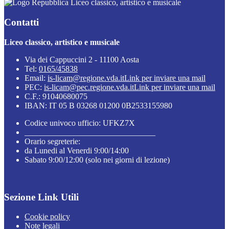
Liceo classico, artistico e musicale
Contatti
Liceo classico, artistico e musicale
Via dei Cappuccini 2 - 11100 Aosta
Tel:
0165/45838
Email:
is-licam@regione.vda.it
Link per inviare una mail
PEC:
is-licam@pec.regione.vda.it
Link per inviare una mail
C.F.: 91040680075
IBAN: IT 05 B 03268 01200 0B2533155980
Codice univoco ufficio: UFKZ7X
________________________________
Orario segreterie:
da Lunedi al Venerdi 9:00/14:00
Sabato 9:00/12:00 (solo nei giorni di lezione)
Sezione Link Utili
Cookie policy
Note legali