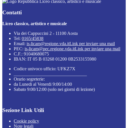
Liceo classico, artistico e musicale
Contatti
Liceo classico, artistico e musicale
Via dei Cappuccini 2 - 11100 Aosta
Tel:
0165/45838
Email:
is-licam@regione.vda.it
Link per inviare una mail
PEC:
is-licam@pec.regione.vda.it
Link per inviare una mail
C.F.: 91040680075
IBAN: IT 05 B 03268 01200 0B2533155980
Codice univoco ufficio: UFKZ7X
________________________________
Orario segreterie:
da Lunedi al Venerdi 9:00/14:00
Sabato 9:00/12:00 (solo nei giorni di lezione)
Sezione Link Utili
Cookie policy
Note legali