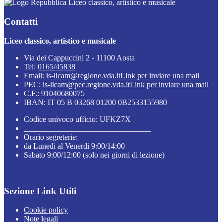
Liceo classico, artistico e musicale
Contatti
Liceo classico, artistico e musicale
Via dei Cappuccini 2 - 11100 Aosta
Tel:
0165/45838
Email:
is-licam@regione.vda.it
Link per inviare una mail
PEC:
is-licam@pec.regione.vda.it
Link per inviare una mail
C.F.: 91040680075
IBAN: IT 05 B 03268 01200 0B2533155980
Codice univoco ufficio: UFKZ7X
________________________________
Orario segreterie:
da Lunedi al Venerdi 9:00/14:00
Sabato 9:00/12:00 (solo nei giorni di lezione)
Sezione Link Utili
Cookie policy
Note legali