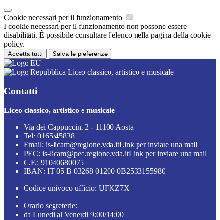
Cookie necessari per il funzionamento
I cookie necessari per il funzionamento non possono essere
disabilitati. È possibile consultare l'elenco nella pagina della cookie
policy.
Accetta tutti
Salva le preferenze
Liceo classico, artistico e musicale
Contatti
Liceo classico, artistico e musicale
Via dei Cappuccini 2 - 11100 Aosta
Tel:
0165/45838
Email:
is-licam@regione.vda.it
Link per inviare una mail
PEC:
is-licam@pec.regione.vda.it
Link per inviare una mail
C.F.: 91040680075
IBAN: IT 05 B 03268 01200 0B2533155980
Codice univoco ufficio: UFKZ7X
________________________________
Orario segreterie:
da Lunedi al Venerdi 9:00/14:00