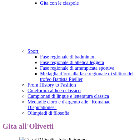
Gita con le ciaspole
Sport
Fase regionale di badminton
Fase regionale di atletica leggera
Fase regionale di arrampicata sportiva
Medaglia d’oro alla fase regionale di slittino del
trofeo Battista Pieiller
From History to Fashion
Cineforum al liceo classico
Campionati di lingue e letteratura classica
Medaglie d'oro e d'argento alle "Romanae
Disputationes"
Olimpiadi di filosofia
Gita all'Olivetti