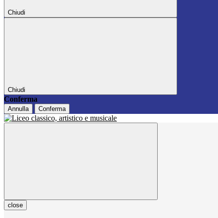
Chiudi
Chiudi
Conferma
Annulla
Conferma
close