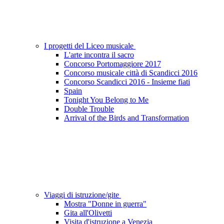
I progetti del Liceo musicale
L'arte incontra il sacro
Concorso Portomaggiore 2017
Concorso musicale città di Scandicci 2016
Concorso Scandicci 2016 - Insieme fiati
Spain
Tonight You Belong to Me
Double Trouble
Arrival of the Birds and Transformation
Viaggi di istruzione/gite
Mostra "Donne in guerra"
Gita all'Olivetti
Visita d'istruzione a Venezia