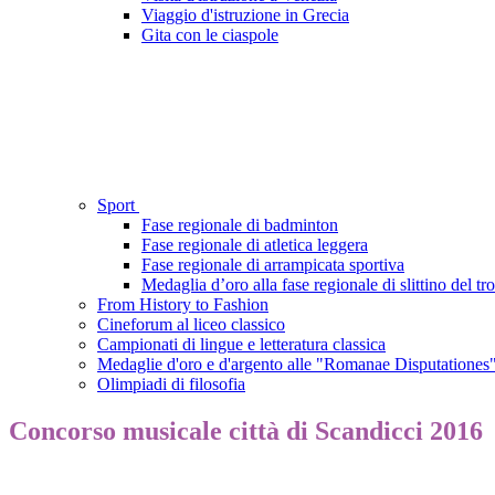
Viaggio d'istruzione in Grecia
Gita con le ciaspole
Sport
Fase regionale di badminton
Fase regionale di atletica leggera
Fase regionale di arrampicata sportiva
Medaglia d’oro alla fase regionale di slittino del tro
From History to Fashion
Cineforum al liceo classico
Campionati di lingue e letteratura classica
Medaglie d'oro e d'argento alle "Romanae Disputationes
Olimpiadi di filosofia
Concorso musicale città di Scandicci 2016