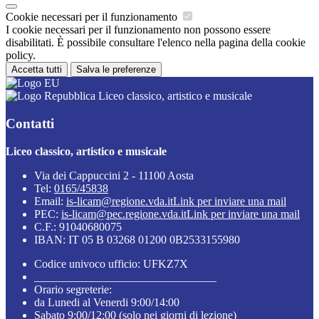
Cookie necessari per il funzionamento
I cookie necessari per il funzionamento non possono essere
disabilitati. È possibile consultare l'elenco nella pagina della cookie
policy.
Accetta tutti
Salva le preferenze
Liceo classico, artistico e musicale
Contatti
Liceo classico, artistico e musicale
Via dei Cappuccini 2 - 11100 Aosta
Tel:
0165/45838
Email:
is-licam@regione.vda.it
Link per inviare una mail
PEC:
is-licam@pec.regione.vda.it
Link per inviare una mail
C.F.: 91040680075
IBAN: IT 05 B 03268 01200 0B2533155980
Codice univoco ufficio: UFKZ7X
________________________________
Orario segreterie:
da Lunedi al Venerdi 9:00/14:00
Sabato 9:00/12:00 (solo nei giorni di lezione)