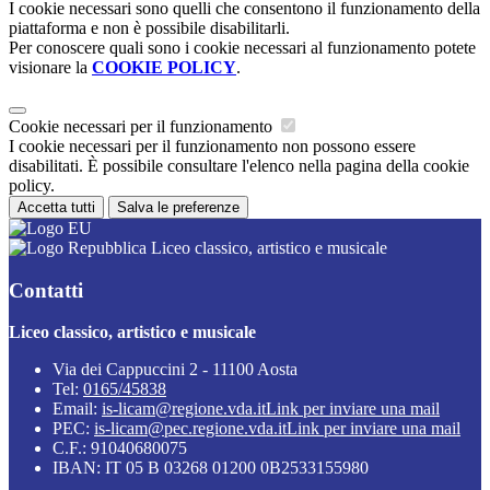
I cookie necessari sono quelli che consentono il funzionamento della
piattaforma e non è possibile disabilitarli.
Per conoscere quali sono i cookie necessari al funzionamento potete
visionare la
COOKIE POLICY
.
Cookie necessari per il funzionamento
I cookie necessari per il funzionamento non possono essere
disabilitati. È possibile consultare l'elenco nella pagina della cookie
policy.
Accetta tutti
Salva le preferenze
Liceo classico, artistico e musicale
Contatti
Liceo classico, artistico e musicale
Via dei Cappuccini 2 - 11100 Aosta
Tel:
0165/45838
Email:
is-licam@regione.vda.it
Link per inviare una mail
PEC:
is-licam@pec.regione.vda.it
Link per inviare una mail
C.F.: 91040680075
IBAN: IT 05 B 03268 01200 0B2533155980