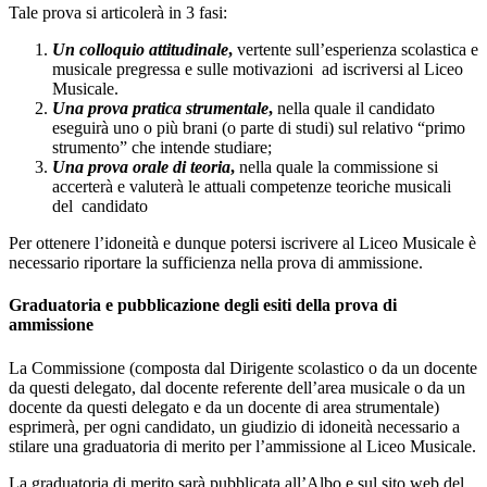
Tale prova si articolerà in 3 fasi:
Un colloquio attitudinale
,
vertente sull’esperienza scolastica e
musicale pregressa e sulle motivazioni
ad iscriversi al Liceo
Musicale.
Una prova pratica strumentale
,
nella quale il candidato
eseguirà uno o più brani (o parte di studi) sul relativo “primo
strumento” che intende studiare;
Una prova orale di teoria
,
nella quale la commissione si
accerterà e valuterà le attuali competenze teoriche musicali
del
candidato
Per ottenere l’idoneità e dunque potersi iscrivere al Liceo Musicale è
necessario riportare la sufficienza nella prova di ammissione.
Graduatoria e pubblicazione degli esiti della prova di
ammissione
La Commissione (composta dal Dirigente scolastico o da un docente
da questi delegato, dal docente referente dell’area musicale o da un
docente da questi delegato e da un docente di area strumentale)
esprimerà, per ogni candidato, un giudizio di idoneità necessario a
stilare una graduatoria di merito per l’ammissione al Liceo Musicale.
La graduatoria di merito sarà pubblicata all’Albo e sul sito web del