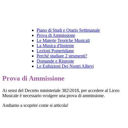
Piano di Studi e Orario Settimanale
Prova di Ammissione
Le Materie Teoriche Musicali
La Musica d'Insieme
Lezioni Pomeridiane
Perché studiare 2 strumenti?
Domande e Risposte
Le Esibizioni Dei Nostri Allievi
Prova di Ammissione
Ai sensi del Decreto ministeriale 382\2018, per accedere al Liceo
Musicale è necessario svolgere una prova di ammissione.
Andiamo a scoprire come si articola!