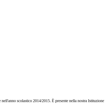
e nell'anno scolastico
2014/2015.
È p
re
sente nella nostra Istituzione