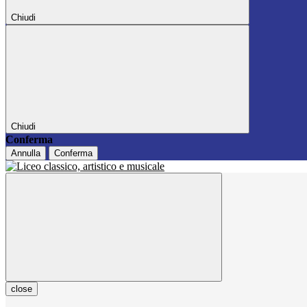
Chiudi
Chiudi
Conferma
Annulla
Conferma
close