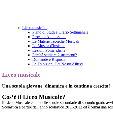
Liceo musicale
Piano di Studi e Orario Settimanale
Prova di Ammissione
Le Materie Teoriche Musicali
La Musica d'Insieme
Lezioni Pomeridiane
Perché studiare 2 strumenti?
Domande e Risposte
Le Esibizioni Dei Nostri Allievi
Liceo musicale
Una scuola giovane, dinamica e in continua crescita!
Cos’è il Liceo Musicale?
I
l Liceo Musicale è una delle scuole secondarie di secondo grado avvia
Scolastica a partire dall
’
anno scolastico 2011-2012 ed è ormai una soli