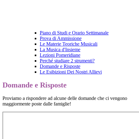
Piano di Studi e Orario Settimanale
Prova di Ammissione
Le Materie Teoriche Musicali
La Musica d'Insieme
Lezioni Pomeridiane
Perché studiare 2 strumenti?
Domande e Risposte
Le Esibizioni Dei Nostri Allievi
Domande e Risposte
Proviamo a rispondere ad alcune delle domande che ci vengono
maggiormente poste dalle famiglie!