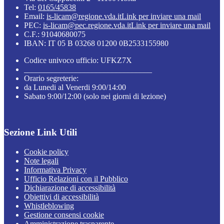
Tel:
0165/45838
Email:
is-licam@regione.vda.it
Link per inviare una mail
PEC:
is-licam@pec.regione.vda.it
Link per inviare una mail
C.F.: 91040680075
IBAN: IT 05 B 03268 01200 0B2533155980
Codice univoco ufficio: UFKZ7X
________________________________
Orario segreterie:
da Lunedi al Venerdi 9:00/14:00
Sabato 9:00/12:00 (solo nei giorni di lezione)
Sezione Link Utili
Cookie policy
Note legali
Informativa Privacy
Ufficio Relazioni con il Pubblico
Dichiarazione di accessibilità
Obiettivi di accessibilità
Whistleblowing
Gestione consensi cookie
Amministrazione trasparente