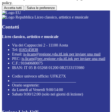
policy.
Accetta tutti
Salva le preferenze
Liceo classico, artistico e musicale
Contatti
Liceo classico, artistico e musicale
Via dei Cappuccini 2 - 11100 Aosta
Tel:
0165/45838
Email:
is-licam@regione.vda.it
Link per inviare una mail
PEC:
is-licam@pec.regione.vda.it
Link per inviare una mail
C.F.: 91040680075
IBAN: IT 05 B 03268 01200 0B2533155980
Codice univoco ufficio: UFKZ7X
________________________________
Orario segreterie:
da Lunedi al Venerdi 9:00/14:00
Sabato 9:00/12:00 (solo nei giorni di lezione)