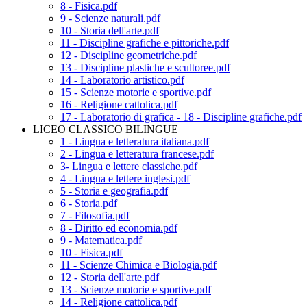
8 - Fisica.pdf
9 - Scienze naturali.pdf
10 - Storia dell'arte.pdf
11 - Discipline grafiche e pittoriche.pdf
12 - Discipline geometriche.pdf
13 - Discipline plastiche e scultoree.pdf
14 - Laboratorio artistico.pdf
15 - Scienze motorie e sportive.pdf
16 - Religione cattolica.pdf
17 - Laboratorio di grafica - 18 - Discipline grafiche.pdf
LICEO CLASSICO BILINGUE
1 - Lingua e letteratura italiana.pdf
2 - Lingua e letteratura francese.pdf
3- Lingua e lettere classiche.pdf
4 - Lingua e lettere inglesi.pdf
5 - Storia e geografia.pdf
6 - Storia.pdf
7 - Filosofia.pdf
8 - Diritto ed economia.pdf
9 - Matematica.pdf
10 - Fisica.pdf
11 - Scienze Chimica e Biologia.pdf
12 - Storia dell'arte.pdf
13 - Scienze motorie e sportive.pdf
14 - Religione cattolica.pdf