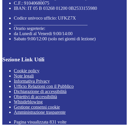
C.F.: 91040680075
IBAN: IT 05 B 03268 01200 0B2533155980
Codice univoco ufficio: UFKZ7X
________________________________
Orario segreterie:
da Lunedi al Venerdi 9:00/14:00
Sabato 9:00/12:00 (solo nei giorni di lezione)
Sezione Link Utili
Cookie policy
Note legali
Informativa Privacy
Ufficio Relazioni con il Pubblico
Dichiarazione di accessibilità
Obiettivi di accessibilità
Whistleblowing
Gestione consensi cookie
Amministrazione trasparente
Pagina visualizzata
831
volte