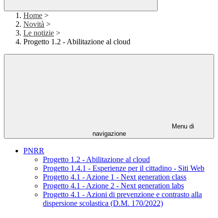
Home
>
Novità
>
Le notizie
>
Progetto 1.2 - Abilitazione al cloud
Menu di
navigazione
PNRR
Progetto 1.2 - Abilitazione al cloud
Progetto 1.4.1 - Esperienze per il cittadino - Siti Web
Progetto 4.1 - Azione 1 - Next generation class
Progetto 4.1 - Azione 2 - Next generation labs
Progetto 4.1 - Azioni di prevenzione e contrasto alla
dispersione scolastica (D.M. 170/2022)