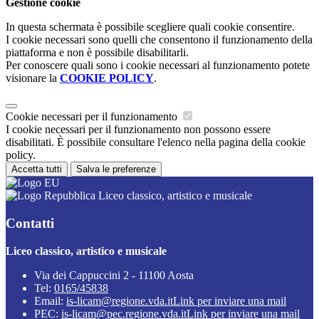
Gestione cookie
In questa schermata è possibile scegliere quali cookie consentire.
I cookie necessari sono quelli che consentono il funzionamento della
piattaforma e non è possibile disabilitarli.
Per conoscere quali sono i cookie necessari al funzionamento potete
visionare la
COOKIE POLICY
.
Cookie necessari per il funzionamento
I cookie necessari per il funzionamento non possono essere
disabilitati. È possibile consultare l'elenco nella pagina della cookie
policy.
Accetta tutti
Salva le preferenze
Liceo classico, artistico e musicale
Contatti
Liceo classico, artistico e musicale
Via dei Cappuccini 2 - 11100 Aosta
Tel:
0165/45838
Email:
is-licam@regione.vda.it
Link per inviare una mail
PEC:
is-licam@pec.regione.vda.it
Link per inviare una mail