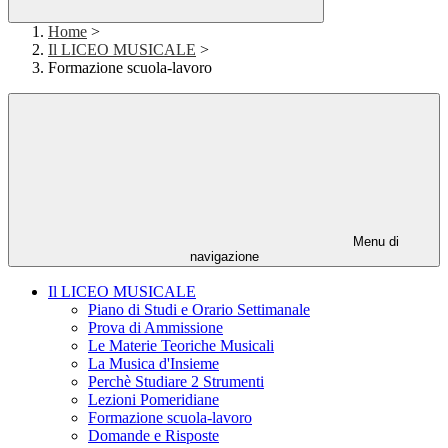
Home
>
Il LICEO MUSICALE
>
Formazione scuola-lavoro
Menu di
navigazione
Il LICEO MUSICALE
Piano di Studi e Orario Settimanale
Prova di Ammissione
Le Materie Teoriche Musicali
La Musica d'Insieme
Perchè Studiare 2 Strumenti
Lezioni Pomeridiane
Formazione scuola-lavoro
Domande e Risposte