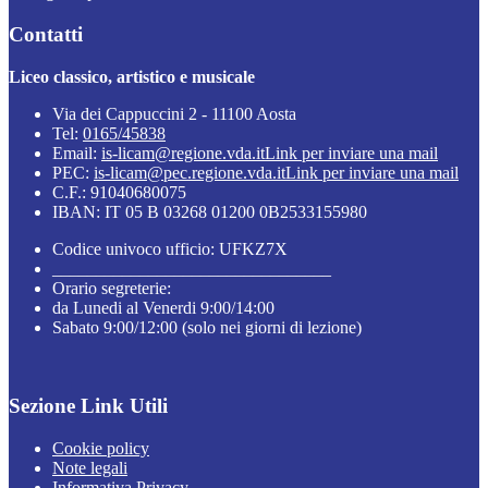
Contatti
Liceo classico, artistico e musicale
Via dei Cappuccini 2 - 11100 Aosta
Tel:
0165/45838
Email:
is-licam@regione.vda.it
Link per inviare una mail
PEC:
is-licam@pec.regione.vda.it
Link per inviare una mail
C.F.: 91040680075
IBAN: IT 05 B 03268 01200 0B2533155980
Codice univoco ufficio: UFKZ7X
________________________________
Orario segreterie:
da Lunedi al Venerdi 9:00/14:00
Sabato 9:00/12:00 (solo nei giorni di lezione)
Sezione Link Utili
Cookie policy
Note legali
Informativa Privacy