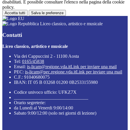
disabilitati. È possibile consultare l'elenco nella pagina della cookie
policy.
Accetta tutti
Salva le preferenze
Liceo classico, artistico e musicale
Contatti
Liceo classico, artistico e musicale
Via dei Cappuccini 2 - 11100 Aosta
Tel:
0165/45838
Email:
is-licam@regione.vda.it
Link per inviare una mail
PEC:
is-licam@pec.regione.vda.it
Link per inviare una mail
C.F.: 91040680075
IBAN: IT 05 B 03268 01200 0B2533155980
Codice univoco ufficio: UFKZ7X
________________________________
Orario segreterie:
da Lunedi al Venerdi 9:00/14:00
Sabato 9:00/12:00 (solo nei giorni di lezione)