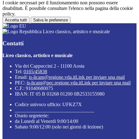
I cookie necessari per il funzionamento non possono essere
disabilitati. È possibile consultare l'elenco nella pagina della cookie
policy.
Accetta tutti
Salva le preferenze
Liceo classico, artistico e musicale
Contatti
Liceo classico, artistico e musicale
Via dei Cappuccini 2 - 11100 Aosta
Tel:
0165/45838
Email:
is-licam@regione.vda.it
Link per inviare una mail
PEC:
is-licam@pec.regione.vda.it
Link per inviare una mail
C.F.: 91040680075
IBAN: IT 05 B 03268 01200 0B2533155980
Codice univoco ufficio: UFKZ7X
________________________________
Orario segreterie:
da Lunedi al Venerdi 9:00/14:00
Sabato 9:00/12:00 (solo nei giorni di lezione)