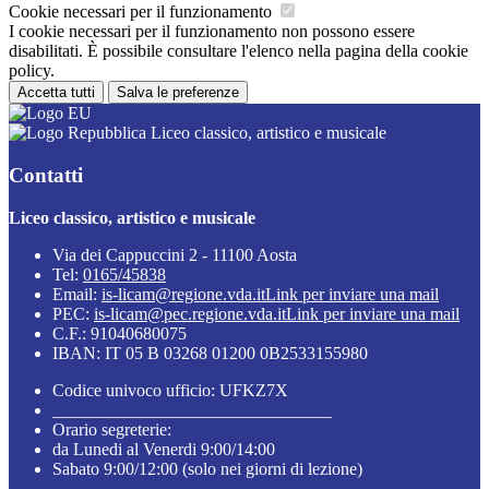
Cookie necessari per il funzionamento
I cookie necessari per il funzionamento non possono essere
disabilitati. È possibile consultare l'elenco nella pagina della cookie
policy.
Accetta tutti
Salva le preferenze
Liceo classico, artistico e musicale
Contatti
Liceo classico, artistico e musicale
Via dei Cappuccini 2 - 11100 Aosta
Tel:
0165/45838
Email:
is-licam@regione.vda.it
Link per inviare una mail
PEC:
is-licam@pec.regione.vda.it
Link per inviare una mail
C.F.: 91040680075
IBAN: IT 05 B 03268 01200 0B2533155980
Codice univoco ufficio: UFKZ7X
________________________________
Orario segreterie:
da Lunedi al Venerdi 9:00/14:00
Sabato 9:00/12:00 (solo nei giorni di lezione)