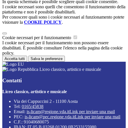
In questa schermata è possibile scegliere quali cookie consentire.
I cookie necessari sono quelli che consentono il funzionamento della
piattaforma e non è possibile disabilitarli.
Per conoscere quali sono i cookie necessari al funzionamento potete
visionare la
COOKIE POLICY
.
Cookie necessari per il funzionamento
I cookie necessari per il funzionamento non possono essere
disabilitati. È possibile consultare l'elenco nella pagina della cookie
policy.
Accetta tutti
Salva le preferenze
Liceo classico, artistico e musicale
Contatti
Liceo classico, artistico e musicale
Via dei Cappuccini 2 - 11100 Aosta
Tel:
0165/45838
Email:
is-licam@regione.vda.it
Link per inviare una mail
PEC:
is-licam@pec.regione.vda.it
Link per inviare una mail
C.F.: 91040680075
IBAN: IT 05 B 03268 01200 0B2533155980