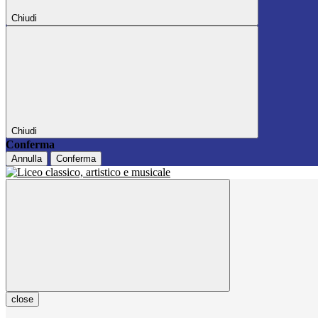
Chiudi
Chiudi
Conferma
Annulla
Conferma
close