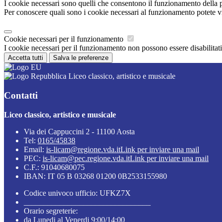
I cookie necessari sono quelli che consentono il funzionamento della pi
Per conoscere quali sono i cookie necessari al funzionamento potete v
Cookie necessari per il funzionamento
I cookie necessari per il funzionamento non possono essere disabilitati.
Accetta tutti
Salva le preferenze
Liceo classico, artistico e musicale
Contatti
Liceo classico, artistico e musicale
Via dei Cappuccini 2 - 11100 Aosta
Tel:
0165/45838
Email:
is-licam@regione.vda.it
Link per inviare una mail
PEC:
is-licam@pec.regione.vda.it
Link per inviare una mail
C.F.: 91040680075
IBAN: IT 05 B 03268 01200 0B2533155980
Codice univoco ufficio: UFKZ7X
________________________________
Orario segreterie:
da Lunedi al Venerdi 9:00/14:00