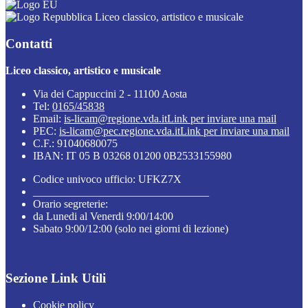
Liceo classico, artistico e musicale
Contatti
Liceo classico, artistico e musicale
Via dei Cappuccini 2 - 11100 Aosta
Tel:
0165/45838
Email:
is-licam@regione.vda.it
Link per inviare una mail
PEC:
is-licam@pec.regione.vda.it
Link per inviare una mail
C.F.: 91040680075
IBAN: IT 05 B 03268 01200 0B2533155980
Codice univoco ufficio: UFKZ7X
________________________________
Orario segreterie:
da Lunedi al Venerdi 9:00/14:00
Sabato 9:00/12:00 (solo nei giorni di lezione)
Sezione Link Utili
Cookie policy