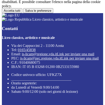
disabilitati. È possibile consultare l'elenco nella pagina della cookie
policy.
Accetta tutti
Salva le preferenze
Liceo classico, artistico e musicale
Contatti
Liceo classico, artistico e musicale
Via dei Cappuccini 2 - 11100 Aosta
Tel:
0165/45838
Email:
is-licam@regione.vda.it
Link per inviare una mail
PEC:
is-licam@pec.regione.vda.it
Link per inviare una mail
C.F.: 91040680075
IBAN: IT 05 B 03268 01200 0B2533155980
Codice univoco ufficio: UFKZ7X
________________________________
Orario segreterie:
da Lunedi al Venerdi 9:00/14:00
Sabato 9:00/12:00 (solo nei giorni di lezione)