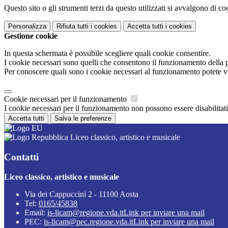
Questo sito o gli strumenti terzi da questo utilizzati si avvalgono di coo
Personalizza
Rifiuta tutti
i cookies
Accetta tutti
i cookies
Gestione cookie
In questa schermata è possibile scegliere quali cookie consentire.
I cookie necessari sono quelli che consentono il funzionamento della pi
Per conoscere quali sono i cookie necessari al funzionamento potete v
Cookie necessari per il funzionamento
I cookie necessari per il funzionamento non possono essere disabilitati.
Accetta tutti
Salva le preferenze
Liceo classico, artistico e musicale
Contatti
Liceo classico, artistico e musicale
Via dei Cappuccini 2 - 11100 Aosta
Tel:
0165/45838
Email:
is-licam@regione.vda.it
Link per inviare una mail
PEC:
is-licam@pec.regione.vda.it
Link per inviare una mail