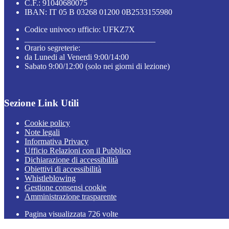
C.F.: 91040680075
IBAN: IT 05 B 03268 01200 0B2533155980
Codice univoco ufficio: UFKZ7X
________________________________
Orario segreterie:
da Lunedi al Venerdi 9:00/14:00
Sabato 9:00/12:00 (solo nei giorni di lezione)
Sezione Link Utili
Cookie policy
Note legali
Informativa Privacy
Ufficio Relazioni con il Pubblico
Dichiarazione di accessibilità
Obiettivi di accessibilità
Whistleblowing
Gestione consensi cookie
Amministrazione trasparente
Pagina visualizzata
726
volte