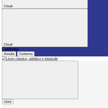
Chiudi
Chiudi
Conferma
Annulla
Conferma
close