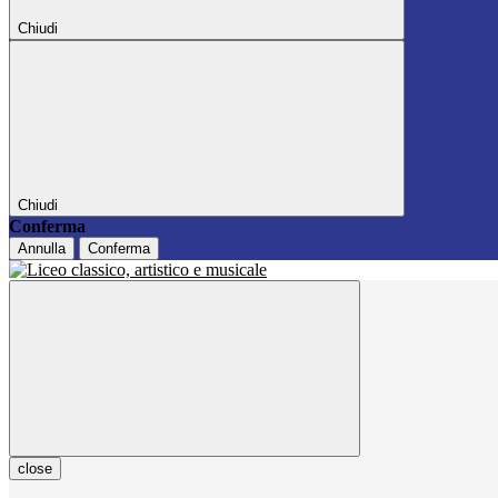
Chiudi
Chiudi
Conferma
Annulla
Conferma
close