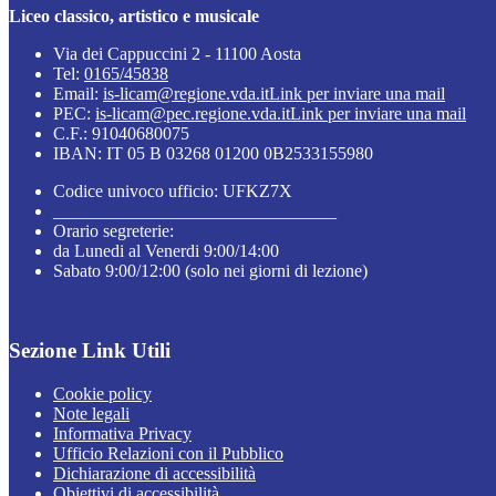
Liceo classico, artistico e musicale
Via dei Cappuccini 2 - 11100 Aosta
Tel:
0165/45838
Email:
is-licam@regione.vda.it
Link per inviare una mail
PEC:
is-licam@pec.regione.vda.it
Link per inviare una mail
C.F.: 91040680075
IBAN: IT 05 B 03268 01200 0B2533155980
Codice univoco ufficio: UFKZ7X
________________________________
Orario segreterie:
da Lunedi al Venerdi 9:00/14:00
Sabato 9:00/12:00 (solo nei giorni di lezione)
Sezione Link Utili
Cookie policy
Note legali
Informativa Privacy
Ufficio Relazioni con il Pubblico
Dichiarazione di accessibilità
Obiettivi di accessibilità