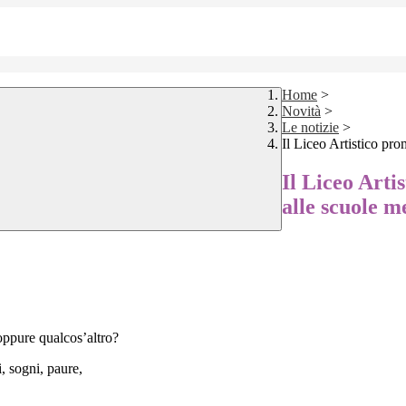
Home
>
Novità
>
Le notizie
>
Il Liceo Artistico pr
Il Liceo Arti
alle scuole m
oppure qualcos’altro?
i, sogni, paure,