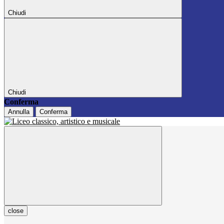
Chiudi
Chiudi
Conferma
Annulla
Conferma
close