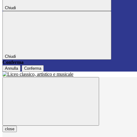
Chiudi
Chiudi
Conferma
Annulla
Conferma
close