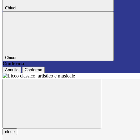
Chiudi
Chiudi
Conferma
Annulla
Conferma
close