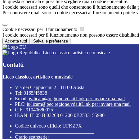
In questa schermata è possibile scegliere quali cookie consentire.
I cookie necessari sono quelli che consentono il funzionamento della pi
Per conoscere quali sono i cookie necessari al funzionamento potete v
Cookie necessari per il funzionamento
I cookie necessari per il funzionamento non possono essere disabilitati.
Accetta tutti
Salva le preferenze
Liceo classico, artistico e musicale
Contatti
Liceo classico, artistico e musicale
Via dei Cappuccini 2 - 11100 Aosta
Tel:
0165/45838
Email:
is-licam@regione.vda.it
Link per inviare una mail
PEC:
is-licam@pec.regione.vda.it
Link per inviare una mail
C.F.: 91040680075
IBAN: IT 05 B 03268 01200 0B2533155980
Codice univoco ufficio: UFKZ7X
________________________________
Orario segreterie: