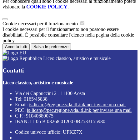
Per conoscere quali sono i cookie necessari al funzionamento potete
visionare la
COOKIE POLICY
.
Cookie necessari per il funzionamento
I cookie necessari per il funzionamento non possono essere
disabilitati. È possibile consultare l'elenco nella pagina della cookie
policy.
Accetta tutti
Salva le preferenze
Liceo classico, artistico e musicale
Contatti
Liceo classico, artistico e musicale
Via dei Cappuccini 2 - 11100 Aosta
Tel:
0165/45838
Email:
is-licam@regione.vda.it
Link per inviare una mail
PEC:
is-licam@pec.regione.vda.it
Link per inviare una mail
C.F.: 91040680075
IBAN: IT 05 B 03268 01200 0B2533155980
Codice univoco ufficio: UFKZ7X
________________________________