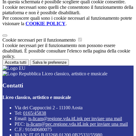
In questa schermata è possibile scegliere quali cookie consentire.
I cookie necessari sono quelli che consentono il funzionamento della
piattaforma e non è possibile disabilitarli.
Per conoscere quali sono i cookie necessari al funzionamento potete
visionare la
COOKIE POLICY
.
Cookie necessari per il funzionamento
I cookie necessari per il funzionamento non possono essere
disabilitati. È possibile consultare l'elenco nella pagina della cookie
policy.
Accetta tutti
Salva le preferenze
Liceo classico, artistico e musicale
Contatti
Liceo classico, artistico e musicale
Via dei Cappuccini 2 - 11100 Aosta
Tel:
0165/45838
Email:
is-licam@regione.vda.it
Link per inviare una mail
PEC:
is-licam@pec.regione.vda.it
Link per inviare una mail
C.F.: 91040680075
IBAN: IT 05 B 03268 01200 0B2533155980