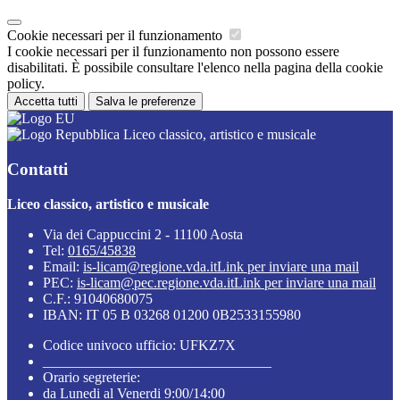
Cookie necessari per il funzionamento
I cookie necessari per il funzionamento non possono essere
disabilitati. È possibile consultare l'elenco nella pagina della cookie
policy.
Accetta tutti
Salva le preferenze
Liceo classico, artistico e musicale
Contatti
Liceo classico, artistico e musicale
Via dei Cappuccini 2 - 11100 Aosta
Tel:
0165/45838
Email:
is-licam@regione.vda.it
Link per inviare una mail
PEC:
is-licam@pec.regione.vda.it
Link per inviare una mail
C.F.: 91040680075
IBAN: IT 05 B 03268 01200 0B2533155980
Codice univoco ufficio: UFKZ7X
________________________________
Orario segreterie:
da Lunedi al Venerdi 9:00/14:00