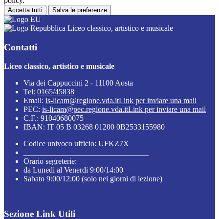
policy.
Accetta tutti
Salva le preferenze
Liceo classico, artistico e musicale
Contatti
Liceo classico, artistico e musicale
Via dei Cappuccini 2 - 11100 Aosta
Tel:
0165/45838
Email:
is-licam@regione.vda.it
Link per inviare una mail
PEC:
is-licam@pec.regione.vda.it
Link per inviare una mail
C.F.: 91040680075
IBAN: IT 05 B 03268 01200 0B2533155980
Codice univoco ufficio: UFKZ7X
________________________________
Orario segreterie:
da Lunedi al Venerdi 9:00/14:00
Sabato 9:00/12:00 (solo nei giorni di lezione)
Sezione Link Utili