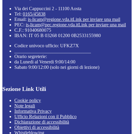
Via dei Cappuccini 2 - 11100 Aosta
Tel:
0165/45838
Email:
is-licam@regione.vda.it
Link per inviare una mail
PEC:
is-licam@pec.regione.vda.it
Link per inviare una mail
C.F.: 91040680075
IBAN: IT 05 B 03268 01200 0B2533155980
Codice univoco ufficio: UFKZ7X
________________________________
Orario segreterie:
da Lunedi al Venerdi 9:00/14:00
Sabato 9:00/12:00 (solo nei giorni di lezione)
Sezione Link Utili
Cookie policy
Note legali
Informativa Privacy
Ufficio Relazioni con il Pubblico
Dichiarazione di accessibilità
Obiettivi di accessibilità
Whistleblowing