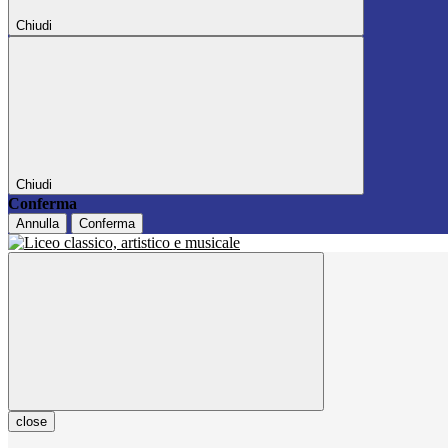
Chiudi
Chiudi
Conferma
Annulla
Conferma
close