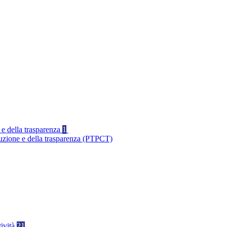
 e della trasparenza
1
ruzione e della trasparenza (PTPCT)
tività
21