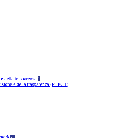
 e della trasparenza
1
ruzione e della trasparenza (PTPCT)
tività
21