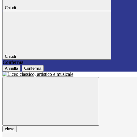
Chiudi
Chiudi
Conferma
Annulla
Conferma
close