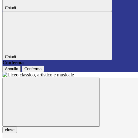
Chiudi
Chiudi
Conferma
Annulla
Conferma
close