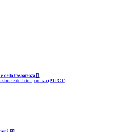
 e della trasparenza
1
ruzione e della trasparenza (PTPCT)
tività
21