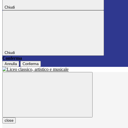
Chiudi
Chiudi
Conferma
Annulla
Conferma
close