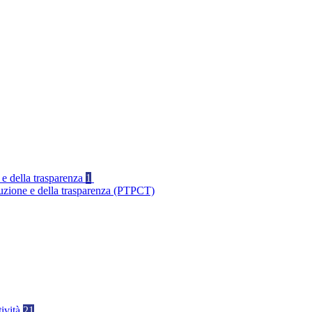
 e della trasparenza
1
ruzione e della trasparenza (PTPCT)
tività
21