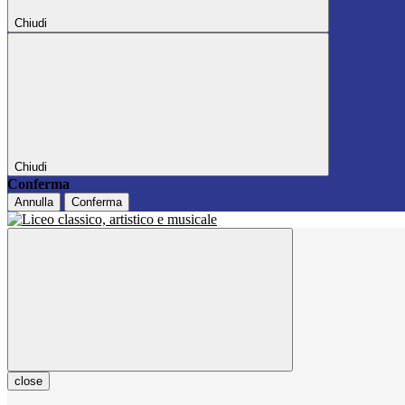
Chiudi
Chiudi
Conferma
Annulla
Conferma
close