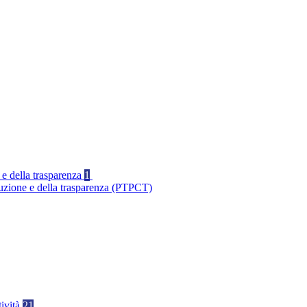
 e della trasparenza
1
ruzione e della trasparenza (PTPCT)
tività
21