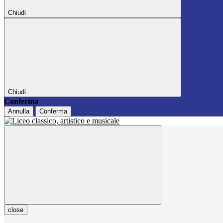
Chiudi
Chiudi
Conferma
Annulla
Conferma
close