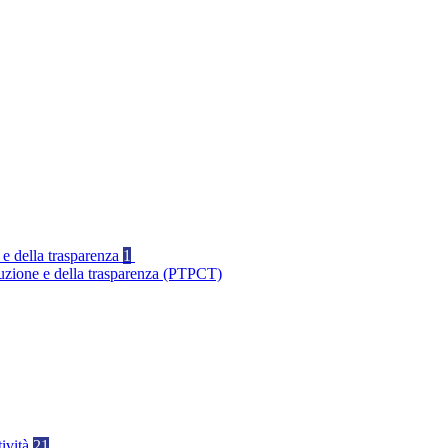
 e della trasparenza
1
ruzione e della trasparenza (PTPCT)
tività
21