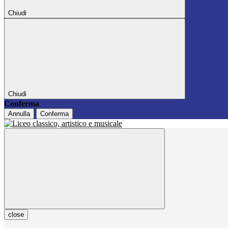
Chiudi
Chiudi
Conferma
Annulla
Conferma
close