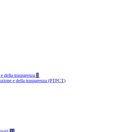
 e della trasparenza
1
ruzione e della trasparenza (PTPCT)
tività
21